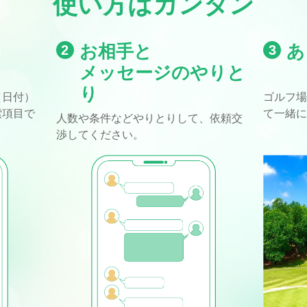
使い方はカンタン
お相手と
あ
2
3
メッセージのやりと
り
（日付）
ゴルフ
索項目で
て一緒
人数や条件などやりとりして、依頼交
渉してください。